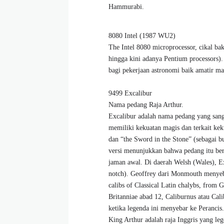
Hammurabi.
8080 Intel (1987 WU2)
The Intel 8080 microprocessor, cikal ba
hingga kini adanya Pentium processors).
bagi pekerjaan astronomi baik amatir ma
9499 Excalibur
Nama pedang Raja Arthur.
Excalibur adalah nama pedang yang sanga
memiliki kekuatan magis dan terkait kek
dan “the Sword in the Stone” (sebagai b
versi menunjukkan bahwa pedang itu ber
jaman awal. Di daerah Welsh (Wales), Exc
notch). Geoffrey dari Monmouth menyebu
calibs of Classical Latin chalybs, from
Britanniae abad 12, Caliburnus atau Calib
ketika legenda ini menyebar ke Perancis.
King Arthur adalah raja Inggris yang le