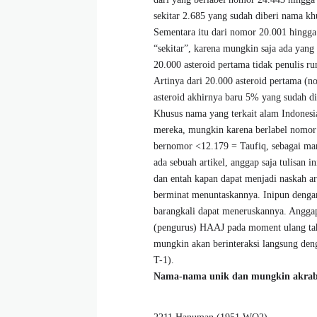
sekitar 2.685 yang sudah diberi nama kh
Sementara itu dari nomor 20.001 hingga 
“sekitar”, karena mungkin saja ada yang 
20.000 asteroid pertama tidak penulis ru
Artinya dari 20.000 asteroid pertama (n
asteroid akhirnya baru 5% yang sudah d
Khusus nama yang terkait alam Indonesia,
mereka, mungkin karena berlabel nomor
bernomor <12.179 = Taufiq, sebagai ma
ada sebuah artikel, anggap saja tulisan 
dan entah kapan dapat menjadi naskah a
berminat menuntaskannya. Inipun dengan
barangkali dapat meneruskannya. Anggap 
(pengurus) HAAJ pada moment ulang tah
mungkin akan berinteraksi langsung den
T-1).
Nama-nama unik dan mungkin akrab