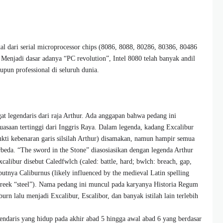
kal dari serial microprocessor chips (8086, 8088, 80286, 80386, 80486
 Menjadi dasar adanya “PC revolution”, Intel 8080 telah banyak andil
upun professional di seluruh dunia.
t legendaris dari raja Arthur. Ada anggapan bahwa pedang ini
uasaan tertinggi dari Inggris Raya. Dalam legenda, kadang Excalibur
ukti kebenaran garis silsilah Arthur) disamakan, namun hampir semua
beda. “The sword in the Stone” diasosiasikan dengan legenda Arthur
alibur disebut Caledfwlch (caled: battle, hard; bwlch: breach, gap,
tnya Caliburnus (likely influenced by the medieval Latin spelling
 Greek “steel”). Nama pedang ini muncul pada karyanya Historia Regum
urn lalu menjadi Excalibur, Escalibor, dan banyak istilah lain terlebih
gendaris yang hidup pada akhir abad 5 hingga awal abad 6 yang berdasar