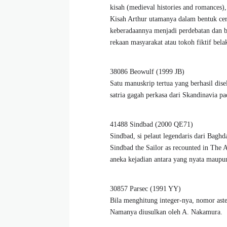
kisah (medieval histories and romances
Kisah Arthur utamanya dalam bentuk ceri
keberadaannya menjadi perdebatan dan ba
rekaan masyarakat atau tokoh fiktif bel
38086 Beowulf (1999 JB)
Satu manuskrip tertua yang berhasil dis
satria gagah perkasa dari Skandinavia pa
41488 Sindbad (2000 QE71)
Sindbad, si pelaut legendaris dari Bagh
Sindbad the Sailor as recounted in The 
aneka kejadian antara yang nyata maupun
30857 Parsec (1991 YY)
Bila menghitung integer-nya, nomor aste
Namanya diusulkan oleh A. Nakamura.