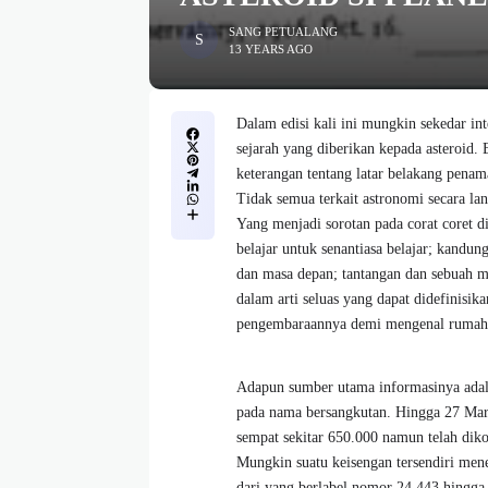
SANG PETUALANG
13 YEARS AGO
Dalam edisi kali ini mungkin sekedar i
sejarah yang diberikan kepada asteroid.
keterangan tentang latar belakang pena
Tidak semua terkait astronomi secara la
Yang menjadi sorotan pada corat coret di
belajar untuk senantiasa belajar; kandu
dan masa depan; tantangan dan sebuah mi
dalam arti seluas yang dapat didefinisi
pengembaraannya demi mengenal rumah 
Adapun sumber utama informasinya adal
pada nama bersangkutan. Hingga 27 Mare
sempat sekitar 650.000 namun telah dik
Mungkin suatu keisengan tersendiri mene
dari yang berlabel nomor 24.443 hingga