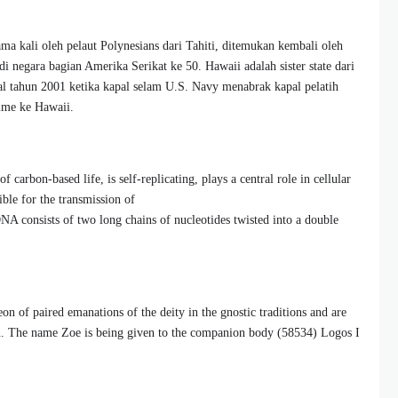
ama kali oleh pelaut Polynesians dari Tahiti, ditemukan kembali oleh
 negara bagian Amerika Serikat ke 50. Hawaii adalah sister state dari
tal tahun 2001 ketika kapal selam U.S. Navy menabrak kapal pelatih
hime ke Hawaii.
 carbon-based life, is self-replicating, plays a central role in cellular
ble for the transmission of
 DNA consists of two long chains of nucleotides twisted into a double
on of paired emanations of the deity in the gnostic traditions and are
tion. The name Zoe is being given to the companion body (58534) Logos I