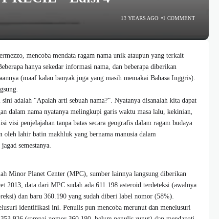
13 YEARS AGO
1 COMMENT
ntermezzo, mencoba mendata ragam nama unik ataupun yang terkait
 Beberapa hanya sekedar informasi nama, dan beberapa diberikan
maannya (maaf kalau banyak juga yang masih memakai Bahasa Inggris).
ngsung.
 sini adalah “Apalah arti sebuah nama?”. Nyatanya disanalah kita dapat
ngan dalam nama nyatanya melingkupi garis waktu masa lalu, kekinian,
si visi penjelajahan tanpa batas secara geografis dalam ragam budaya
kan oleh lahir batin makhluk yang bernama manusia dalam
jagad semestanya.
ah Minor Planet Center (MPC), sumber lainnya langsung diberikan
t 2013, data dari MPC sudah ada 611.198 asteroid terdeteksi (awalnya
oreksi) dan baru 360.190 yang sudah diberi label nomor (58%).
lusuri identifikasi ini. Penulis pun mencoba merunut dan menelusuri
 353.926 (sampai nomor 360.190, belum penulis runut) dan mendapati