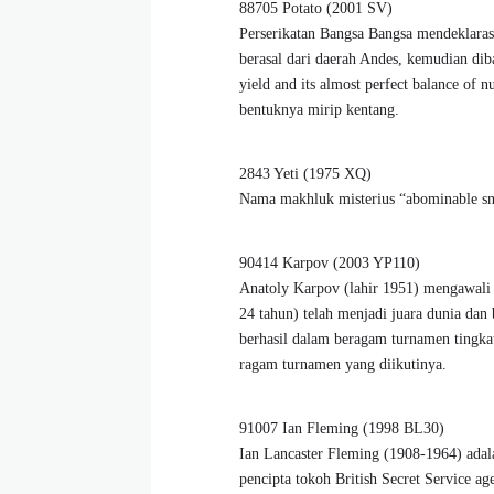
88705 Potato (2001 SV)
Perserikatan Bangsa Bangsa mendeklarasi
berasal dari daerah Andes, kemudian diba
yield and its almost perfect balance of n
bentuknya mirip kentang.
2843 Yeti (1975 XQ)
Nama makhluk misterius “abominable s
90414 Karpov (2003 YP110)
Anatoly Karpov (lahir 1951) mengawali k
24 tahun) telah menjadi juara dunia dan
berhasil dalam beragam turnamen tingk
ragam turnamen yang diikutinya.
91007 Ian Fleming (1998 BL30)
Ian Lancaster Fleming (1908-1964) adalah
pencipta tokoh British Secret Service a