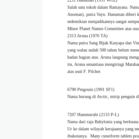
2211 Hanuman (1951 WO2)
Salah satu tokoh dalam Ramayana. Nama 
Anoman), putra Vayu. Hanuman diberi kek
sedemikian menjadikannya sangat sempu
Minor Planet Names Committee atas usul 
2313 Aruna (1976 TA)
Nama putra Sang Bijak Kasyapa dan Vinat
yang walau sudah 500 tahun belum mene
badan bagian atas. Aruna langsung meng
itu, Aruna senantiasa mengiringi Matah
atas usul F. Pilcher.
6790 Pingouin (1991 SF1)
Nama burung di Arctic, mirip penguin d
7207 Hammurabi (2133 P-L)
Nama dari raja Babylonia yang berkuasa
Ur ke dalam wilayah kerajaanya yang me
ibukotanya. Many cuneiform tablets prai