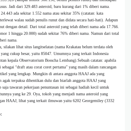
usus. Jadi dari 329.483 asteroid, baru kurang dari 1% diberi nama.
24.443 ada sekitar 1.552 nama atau sekitar 35% (catatan: kata
terlewat walau sudah penulis runut dan didata secara hati-hati). Adapun
nut dengan detail. Dari total asteroid yang telah diberi nama ada 17.766.
omor 1 hingga 20.000) sudah sekitar 76% diberi nama. Namun dari total
iberi nama.
 silakan lihat situs langitselatan (nama Krakatau belum terdata oleh
 yang cukup besar, yaitu 85047. Umumnya yang terkait Indonesia
ntan kepala Observatorium Bosscha Lembang).Sebuah catatan: apabila
ini sebagai “draft atau corat coret pertama” yang masih dalam rancangan
rtikel yang lengkap. Mungkin di antara anggota HAAJ ada yang
 agak terpaksa dihentikan dulu dan biarlah anggota HAAJ yang
saja tawaran pekerjaan penuntasan ini sebagai hadiah kecil untuk
unnya yang ke 29. Oya, tokoh yang menjadi nama asteroid yang
gan HAAJ, lihat yang terkait ilmuwan yaitu 6202 Georgemiley (3332
: