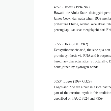
48575 Hawaii (1994 NN)
Hawaii, the Aloha State, disinggahi pert
James Cook, dan pada tahun 1959 menjadi
prefecture Ehime, setelah kecelakaan fa
penangkap ikan saat menjelajahi dari E
55555 DNA (2001 YR2)
Deoxyribonucleic acid, the sine qua non of
protein synthesis via RNA and is responsi
hereditary characteristics. Structurally,
helix joined by hydrogen bonds.
58534 Logos (1997 CQ29)
Logos and Zoe are a pair in a rich panthe
part of the creation myth in this tradi
described on IAUC 7824 and 7959.