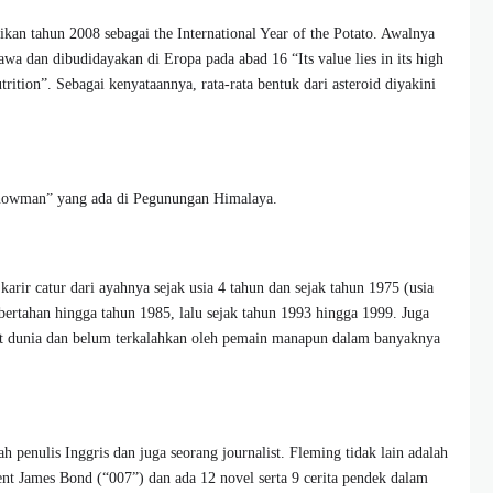
kan tahun 2008 sebagai the International Year of the Potato. Awalnya
wa dan dibudidayakan di Eropa pada abad 16 “Its value lies in its high
utrition”. Sebagai kenyataannya, rata-rata bentuk dari asteroid diyakini
nowman” yang ada di Pegunungan Himalaya.
arir catur dari ayahnya sejak usia 4 tahun dan sejak tahun 1975 (usia
 bertahan hingga tahun 1985, lalu sejak tahun 1993 hingga 1999. Juga
at dunia dan belum terkalahkan oleh pemain manapun dalam banyaknya
 penulis Inggris dan juga seorang journalist. Fleming tidak lain adalah
gent James Bond (“007”) dan ada 12 novel serta 9 cerita pendek dalam