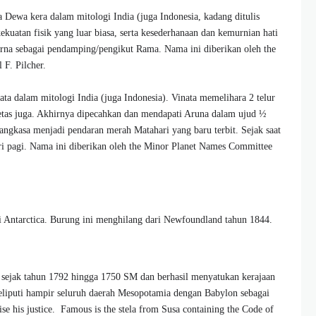
Dewa kera dalam mitologi India (juga Indonesia, kadang ditulis
uatan fisik yang luar biasa, serta kesederhanaan dan kemurnian hati
rna sebagai pendamping/pengikut Rama. Nama ini diberikan oleh the
F. Pilcher.
a dalam mitologi India (juga Indonesia). Vinata memelihara 2 telur
tas juga. Akhirnya dipecahkan dan mendapati Aruna dalam ujud ½
angkasa menjadi pendaran merah Matahari yang baru terbit. Sejak saat
ari pagi. Nama ini diberikan oleh the Minor Planet Names Committee
i Antarctica. Burung ini menghilang dari Newfoundland tahun 1844.
 sejak tahun 1792 hingga 1750 SM dan berhasil menyatukan kerajaan
liputi hampir seluruh daerah Mesopotamia dengan Babylon sebagai
se his justice. Famous is the stela from Susa containing the Code of