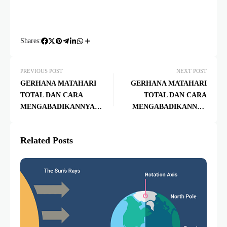
Shares:
PREVIOUS POST
NEXT POST
GERHANA MATAHARI
GERHANA MATAHARI
TOTAL DAN CARA
TOTAL DAN CARA
MENGABADIKANNYA
MENGABADIKANNYA
(BAGIAN 3: MENGHITUNG
(BAGIAN 5/AKHIR: TAHAP-
SUDUT PANDANG YANG
TAHAP PEMOTRETAN
Related Posts
DIBUTUHKAN PADA
GERHANA MATAHARI
SETIAP MODEL FOTO
TOTAL)
GERHANA)