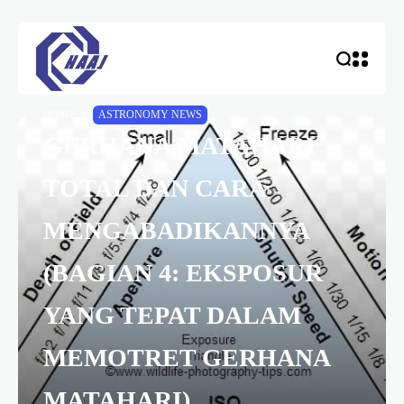
HOME
ASTRONOMY NEWS
GERHANA MATAHARI
TOTAL DAN CARA
MENGABADIKANNYA
(BAGIAN 4: EKSPOSUR
YANG TEPAT DALAM
MEMOTRET GERHANA
MATAHARI)