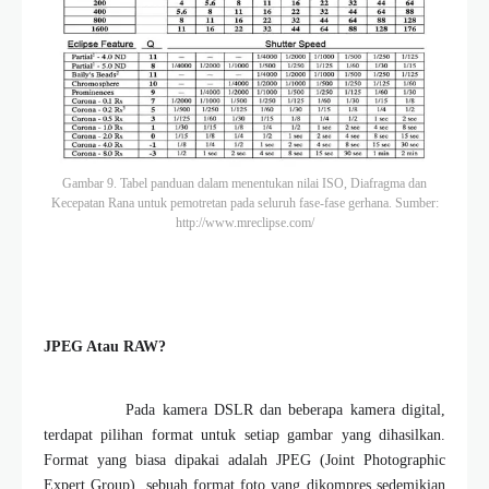
Gambar 9. Tabel panduan dalam menentukan nilai ISO, Diafragma dan
Kecepatan Rana untuk pemotretan pada seluruh fase-fase gerhana. Sumber:
http://www.mreclipse.com/
JPEG Atau RAW?
Pada kamera DSLR dan beberapa kamera digital,
terdapat pilihan format untuk setiap gambar yang dihasilkan.
Format yang biasa dipakai adalah JPEG (Joint Photographic
Expert Group), sebuah format foto yang dikompres sedemikian