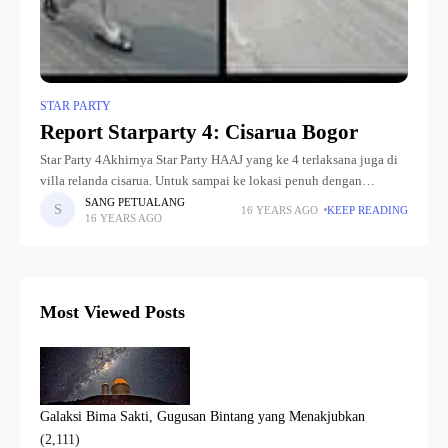
STAR PARTY
Report Starparty 4: Cisarua Bogor
Star Party 4Akhirnya Star Party HAAJ yang ke 4 terlaksana juga di
villa relanda cisarua. Untuk sampai ke lokasi penuh dengan
perjuangan yang sangat besar, terutama bagi pasukan yang
SANG PETUALANG
16 YEARS AGO
KEEP READING
16 YEARS AGO
berangkat
Most Viewed Posts
Galaksi Bima Sakti, Gugusan Bintang yang Menakjubkan
(2,111)