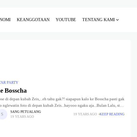
NOMI
KEANGGOTAAN
YOUTUBE
TENTANG KAMI
TAR PARTY
e Bosscha
se di depan kubah Zeis,...eh tahu gak?! siapapun kalo ke Bosscha pasti gak
o nglewatin foto di depan kubah Zeis...hayooo ngaku aja...Bulan Lalu, star
arty HAAJ ke -2 dilaksanakan di
SANG PETUALANG
19 YEARS AGO
KEEP READING
19 YEARS AGO