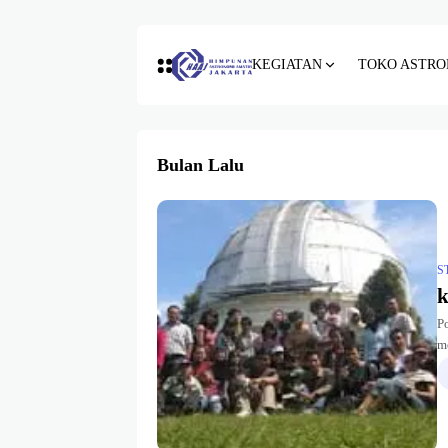
KEGIATAN
TOKO ASTRO
Bulan Lalu
S
k
Po
m
p