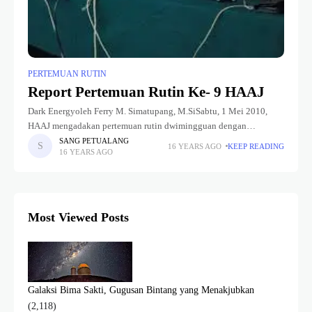
PERTEMUAN RUTIN
Report Pertemuan Rutin Ke- 9 HAAJ
Dark Energyoleh Ferry M. Simatupang, M.SiSabtu, 1 Mei 2010,
HAAJ mengadakan pertemuan rutin dwimingguan dengan
Narasumber dari dosen Astronomi ITB, dan materi yang dibawakan
SANG PETUALANG
16 YEARS AGO
KEEP READING
16 YEARS AGO
yaitu Dark Energy atau Energi Gelap.
Most Viewed Posts
Galaksi Bima Sakti, Gugusan Bintang yang Menakjubkan
(2,118)