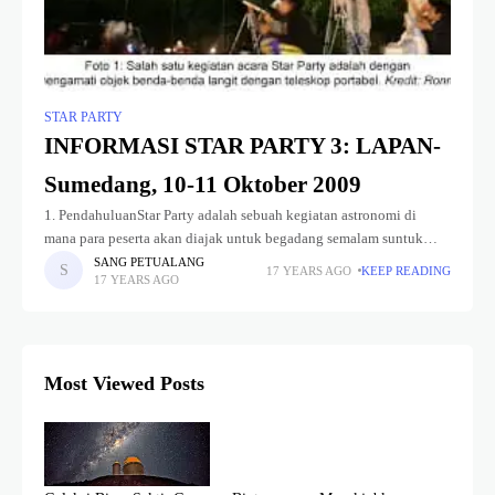
STAR PARTY
INFORMASI STAR PARTY 3: LAPAN-
Sumedang, 10-11 Oktober 2009
1. PendahuluanStar Party adalah sebuah kegiatan astronomi di
mana para peserta akan diajak untuk begadang semalam suntuk
untuk menikmati dan mempelajari keindahan alam semesta nan
SANG PETUALANG
17 YEARS AGO
KEEP READING
17 YEARS AGO
luas. Kegiatan yang sudah diagendakan
Most Viewed Posts