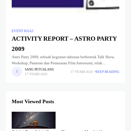
EVENT HAAJ
ACTIVITY REPORT – ASTRO PARTY
2009
Astro Party 2009, sebuah kegiatan tahunan berbentuk Talk Show,
Workshop, Pameran dan Pemutaran Film Astronomi, telah
dilaksanakan dengan sangat baik oleh Komite Astro Party 2009.
SANG PETUALANG
17 YEARS AGO
KEEP READING
17 YEARS AGO
Kegiatan yang untuk tahun ini
Most Viewed Posts