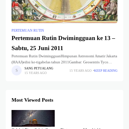
PERTEMUAN RUTIN
Pertemuan Rutin Dwimingguan ke 13 –
Sabtu, 25 Juni 2011
Pertemuan Rutin DwimingguanHimpunan Astronomi Amatir Jakarta
(HAAJ)edisi ke-tigabelas tahun 2011Gambar: Geosentris Tyco
Brahe Pendahuluan :Pada bagian awal sejarahnya, astronomi
SANG PETUALANG
15 YEARS AGO
KEEP READING
15 YEARS AGO
memerlukan hanya pengamatan dan ramalan gerakan benda di
langit yang bisa
Most Viewed Posts