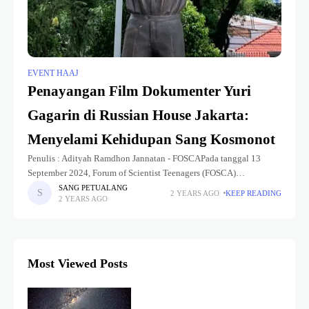
EVENT HAAJ
Penayangan Film Dokumenter Yuri
Gagarin di Russian House Jakarta:
Menyelami Kehidupan Sang Kosmonot
Penulis : Adityah Ramdhon Jannatan - FOSCAPada tanggal 13
September 2024, Forum of Scientist Teenagers (FOSCA)
berkesempatan untuk hadir dalam acara penayangan film
SANG PETUALANG
2 YEARS AGO
KEEP READING
2 YEARS AGO
dokumenter berjudul "Gagarin: Embracing the World" yang
Most Viewed Posts