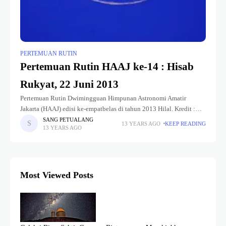
PERTEMUAN RUTIN
Pertemuan Rutin HAAJ ke-14 : Hisab
Rukyat, 22 Juni 2013
Pertemuan Rutin Dwimingguan Himpunan Astronomi Amatir
Jakarta (HAAJ) edisi ke-empatbelas di tahun 2013 Hilal. Kredit :
HAAJ Diskusi soal penentuan awal Ramadhan, Syawal, dan
SANG PETUALANG
13 YEARS AGO
KEEP READING
13 YEARS AGO
Dzulhijjah seringkali terfokus pada pemaknaan rukyat
Most Viewed Posts