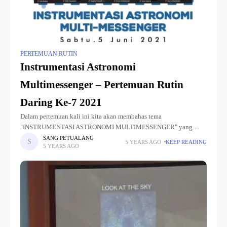
PERTEMUAN RUTIN
Instrumentasi Astronomi
Multimessenger – Pertemuan Rutin
Daring Ke-7 2021
Dalam pertemuan kali ini kita akan membahas tema
"INSTRUMENTASI ASTRONOMI MULTIMESSENGER" yang
akan disampaikan oleh narasumber kita yaitu Bapak Riser Fahdiran,
SANG PETUALANG
5 YEARS AGO
KEEP READING
5 YEARS AGO
M.Si (Dosen Program Studi Fisika Universitas Negeri Jakarta).