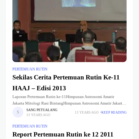
PERTEMUAN RUTIN
Sekilas Cerita Pertemuan Rutin Ke-11
HAAJ – Edisi 2013
Laporan Pertemuan Rutin ke-11Himpunan Astronomi Amatir
Jakarta Mitologi Rasi BintangHimpunan Astronomi Amatir Jakarta
kembali mengadakan kegiatan pertemuan rutin dwi mingguan pada
SANG PETUALANG
13 YEARS AGO
KEEP READING
13 YEARS AGO
sabtu, 18 mei 2013. Bertempat di ruang multi media Planetarium
PERTEMUAN RUTIN
Report Pertemuan Rutin ke 12 2011