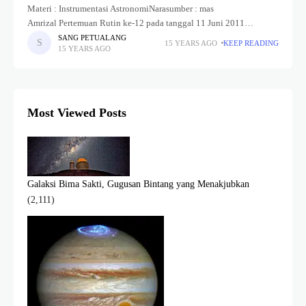
Materi : Instrumentasi AstronomiNarasumber : mas
Amrizal Pertemuan Rutin ke-12 pada tanggal 11 Juni 2011
menghadirkan senior HAAJ yang membawakan materi
SANG PETUALANG
15 YEARS AGO
KEEP READING
15 YEARS AGO
Instrumentasi Astronomi. Mas Amrizal, begitu panggilan akrab di
HAAJ, membawakan
Most Viewed Posts
Galaksi Bima Sakti, Gugusan Bintang yang Menakjubkan
(2,111)