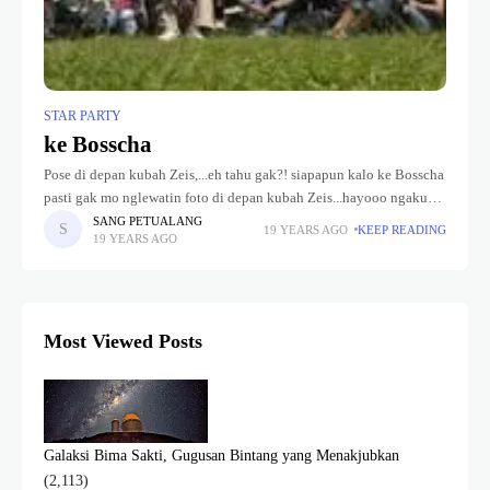
STAR PARTY
ke Bosscha
Pose di depan kubah Zeis,...eh tahu gak?! siapapun kalo ke Bosscha
pasti gak mo nglewatin foto di depan kubah Zeis...hayooo ngaku
aja...Bulan Lalu, star party HAAJ ke -2 dilaksanakan di
SANG PETUALANG
19 YEARS AGO
KEEP READING
19 YEARS AGO
Most Viewed Posts
Galaksi Bima Sakti, Gugusan Bintang yang Menakjubkan
(2,113)