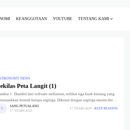
NOMI
KEANGGOTAAN
YOUTUBE
TENTANG KAMI
STRONOMY NEWS
ekilas Peta Langit (1)
mbar 1: Diambil dari software stellarium, terlihat tiga buah bintang yang
enunjukkan bentuk berupa segitiga. Dikenal dengan segitiga musim dingin
agi daerah Bumi utara. Credit: RonnyTiap bangsa punya budaya pemetaan
SANG PETUALANG
17 YEARS AGO
KEEP READING
17 YEARS AGO