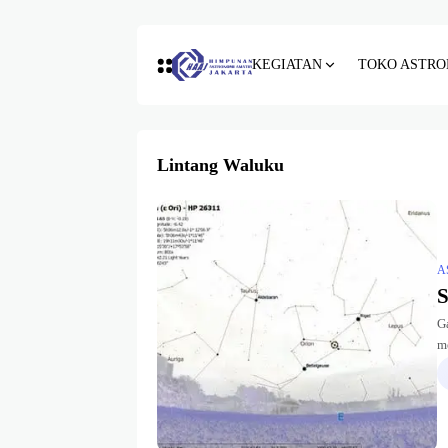
KEGIATAN
TOKO ASTRO
Lintang Waluku
A
S
Ga
m
b