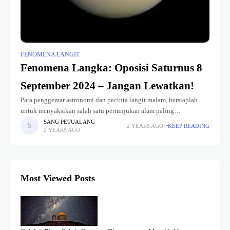
FENOMENA LANGIT
Fenomena Langka: Oposisi Saturnus 8
September 2024 – Jangan Lewatkan!
Para penggemar astronomi dan pecinta langit malam, bersiaplah
untuk menyaksikan salah satu pertunjukan alam paling
menakjubkan tahun ini! Pada tanggal 8 September 2024, Planet
SANG PETUALANG
2 YEARS AGO
KEEP READING
2 YEARS AGO
Saturnus akan mencapai titik oposisinya, memberikan
Most Viewed Posts