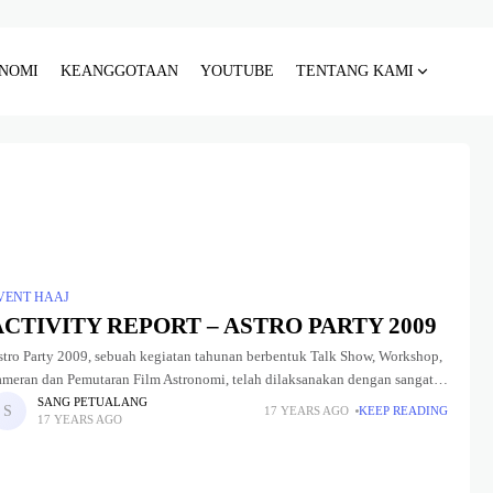
NOMI
KEANGGOTAAN
YOUTUBE
TENTANG KAMI
VENT HAAJ
ACTIVITY REPORT – ASTRO PARTY 2009
stro Party 2009, sebuah kegiatan tahunan berbentuk Talk Show, Workshop,
ameran dan Pemutaran Film Astronomi, telah dilaksanakan dengan sangat
aik oleh Komite Astro Party 2009. Kegiatan yang untuk tahun ini
SANG PETUALANG
17 YEARS AGO
KEEP READING
17 YEARS AGO