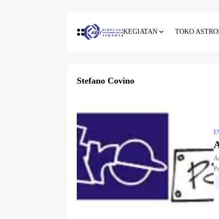
KEGIATAN
TOKO ASTRO
Stefano Covino
E
A
P
b