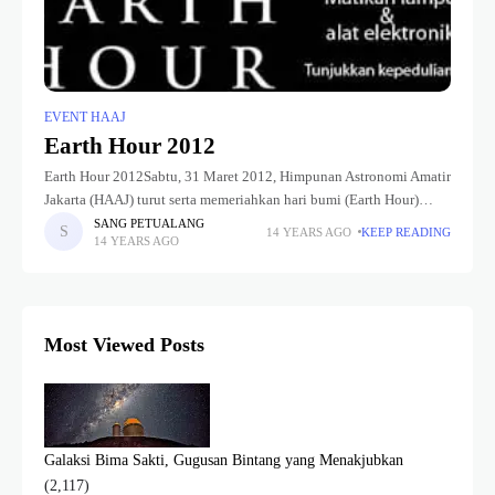
EVENT HAAJ
Earth Hour 2012
Earth Hour 2012Sabtu, 31 Maret 2012, Himpunan Astronomi Amatir
Jakarta (HAAJ) turut serta memeriahkan hari bumi (Earth Hour)
yang diselenggarakan di Central Park. Tidak hanya HAAJ, beberapa
SANG PETUALANG
14 YEARS AGO
KEEP READING
14 YEARS AGO
komunitas juga turut
Most Viewed Posts
Galaksi Bima Sakti, Gugusan Bintang yang Menakjubkan
(2,117)