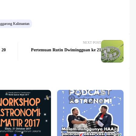
nggarong Kalimantan
NEXT POST
 20
Pertemuan Rutin Dwimingguan ke 21