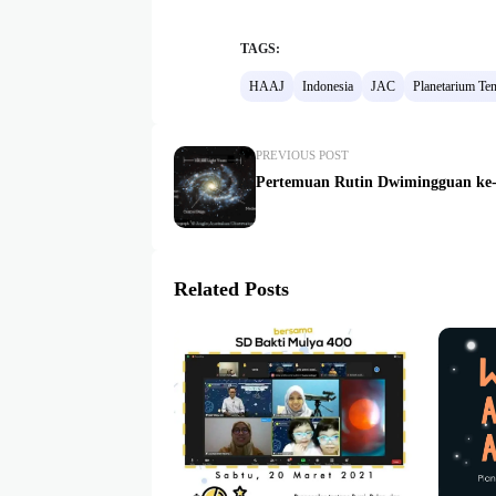
TAGS:
HAAJ
Indonesia
JAC
Planetarium Te
PREVIOUS POST
Pertemuan Rutin Dwimingguan ke-
Related Posts