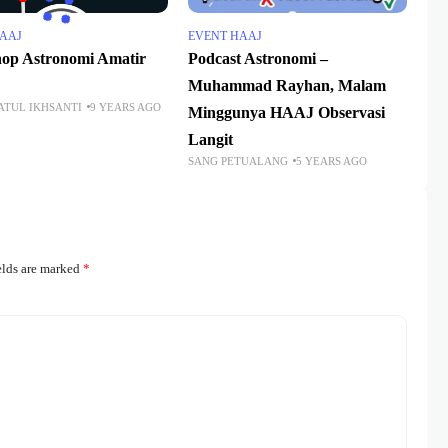
HAAJ
EVENT HAAJ
op Astronomi Amatir
Podcast Astronomi –
Muhammad Rayhan, Malam
ATUL IKHSANTI
9 YEARS AGO
Minggunya HAAJ Observasi
Langit
SANG PETUALANG
5 YEARS AGO
elds are marked
*