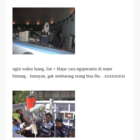
ngisi waktu luang, liat + blajar cara ngoperasiin di teater
bintang…lumayan, gak sembarang orang bisa lho…xixixixixixi