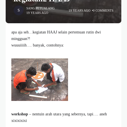
SANG PETUALANG
19 YEARS AGO
0 COMMENTS
19 YEARS AGO
apa aja seh…kegiatan HAAJ selain pertemuan rutin dwi
mingguan?!
wuuuiiiih…. banyak, contohnya:
workshop
– nentuin arah utara yang sebernya, tapi…. aneh
xixixixixi