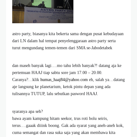
astro party, biasanya kita bekerta sama dengan pusat kebudayaan
dari LN dalam hal tempat penyelenggaraan astro party serta
turut mengundang temen-temen dari SMA se-Jabodetabek
dan maseh banyak lagi….mo tahu lebih banyak?! datang aja ke
pertemuan HAAJ tiap sabtu sore jam 17.00 – 20.00.
Caranya?…klik
humas_haaj84@yahoo.com
eh, salah ya…datang
aje langsung ke planetarium, ketok pintu depan yang ada
tulisannya TUTUP, lalu sebutkan pasword HAAJ.
syaranya apa seh?
bawa ayam kampung hitam seekor, trus roti bolu seiris,
terus….gaaak diiink boong. Gak ada syarat yang aneh-aneh kok,
cuma semangat dan rasa suka saja yang akan membawa kita