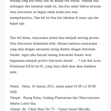
bintang yang kita kenal saat ini adalah rasi zodiak. Sejenak kita
terbangun dari lamunan indah ini, dan kita sadari bahwa ternyata
ilmu Astronomi itu begitu indah ketika kita mau
mempelajarinya. Dan hal ini bisa kita lakukan di mana saja dan
kapan saja.
Dari hal diatas, masyarakat umum bisa menjadi seorang pecinta
ilmu Astronomi bedasarkan hobi, dimana nantinya masyarakat
yang suka dengan astronomi sering disebut dengan Astronom
Amatir. ingin tahu banyak tentang Astronomi Amatir serta
bagaimana menjadi profesi Astronom Amatir ….? yuk ikut acara
Pertemuan HAAJ ke-01, yang insya allah akan akan diadakan
pada :
Waktu : Sabtu, 10 Januari 2015, mulai pukul 16.00 s.d 20.00
WIB.
Tempat : Ruang Kelas, Gedung Planetarium dan Observatorium
Jakarta Lantai dua.
Alamat: Jln. Cikini Raya No 73 – Taman Ismail Marzuki,