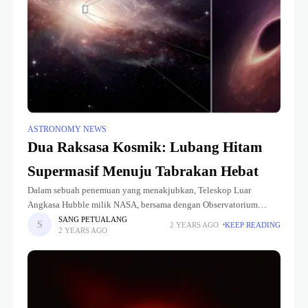
ASTRONOMY NEWS
Dua Raksasa Kosmik: Lubang Hitam
Supermasif Menuju Tabrakan Hebat
Dalam sebuah penemuan yang menakjubkan, Teleskop Luar
Angkasa Hubble milik NASA, bersama dengan Observatorium
Sinar-X Chandra, telah menangkap dua lubang hitam supermasif
SANG PETUALANG
2 YEARS AGO
KEEP READING
2 YEARS AGO
yang sedang berputar menuju tabrakan yang dahsyat. Penemuan