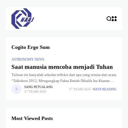
Cogito Ergo Sum
ASTRONOMY NEWS
Saat manusia mencoba menjadi Tuhan
Tulisan ini hanyalah sekedar refleksi dari apa yang tersisa dari acara
“Talkshow 2012, Mengungkap Fakta Ilmiah Dibalik Isu Kiamat
2012” yang penulis ikuti pada tanggal 14 Juni 2009 di Aula
SANG PETUALANG
17 YEARS AGO
KEEP READING
17 YEARS AGO
Most Viewed Posts