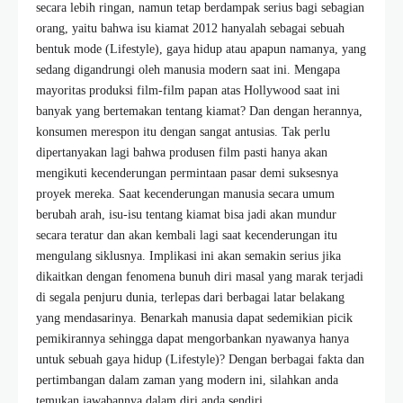
secara lebih ringan, namun tetap berdampak serius bagi sebagian
orang, yaitu bahwa isu kiamat 2012 hanyalah sebagai sebuah
bentuk mode (Lifestyle), gaya hidup atau apapun namanya, yang
sedang digandrungi oleh manusia modern saat ini. Mengapa
mayoritas produksi film-film papan atas Hollywood saat ini
banyak yang bertemakan tentang kiamat? Dan dengan herannya,
konsumen merespon itu dengan sangat antusias. Tak perlu
dipertanyakan lagi bahwa produsen film pasti hanya akan
mengikuti kecenderungan permintaan pasar demi suksesnya
proyek mereka. Saat kecenderungan manusia secara umum
berubah arah, isu-isu tentang kiamat bisa jadi akan mundur
secara teratur dan akan kembali lagi saat kecenderungan itu
mengulang siklusnya. Implikasi ini akan semakin serius jika
dikaitkan dengan fenomena bunuh diri masal yang marak terjadi
di segala penjuru dunia, terlepas dari berbagai latar belakang
yang mendasarinya. Benarkah manusia dapat sedemikian picik
pemikirannya sehingga dapat mengorbankan nyawanya hanya
untuk sebuah gaya hidup (Lifestyle)? Dengan berbagai fakta dan
pertimbangan dalam zaman yang modern ini, silahkan anda
temukan jawabannya dalam diri anda sendiri.