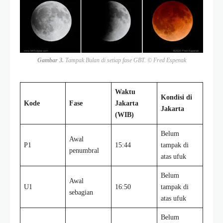
Gambar 3.
Tampak Bulan di setiap fase GBT. © Fred Espenak
Waktu
Kondisi di
Kode
Fase
Jakarta
Jakarta
(WIB)
Belum
Awal
P1
15:44
tampak di
penumbral
atas ufuk
Belum
Awal
U1
16:50
tampak di
sebagian
atas ufuk
Belum