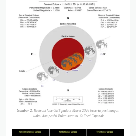
Gambar 2.
Ilustrasi fase GBT pada 3 Maret 2026 beserta perhitungan
waktu dan posisi Bulan saat itu. © Fred Espenak