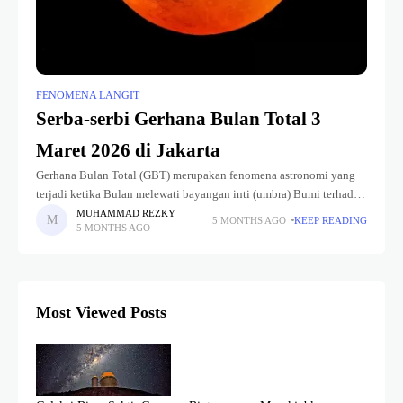
FENOMENA LANGIT
Serba-serbi Gerhana Bulan Total 3
Maret 2026 di Jakarta
Gerhana Bulan Total (GBT) merupakan fenomena astronomi yang
terjadi ketika Bulan melewati bayangan inti (umbra) Bumi terhadap
Matahari, sehingga hanya sedikit cahaya langsung dari Matahari
MUHAMMAD REZKY
5 MONTHS AGO
KEEP READING
5 MONTHS AGO
yang dipantulkan oleh permukaan Bulan.
Most Viewed Posts