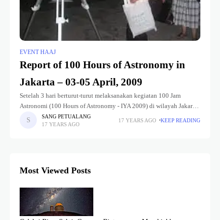
EVENT HAAJ
Report of 100 Hours of Astronomy in
Jakarta – 03-05 April, 2009
Setelah 3 hari berturut-turut melaksanakan kegiatan 100 Jam
Astronomi (100 Hours of Astronomy - IYA 2009) di wilayah Jakarta,
HAAJ dibantu dengan FOSCA (Forum of Scientist Teenagers) telah
SANG PETUALANG
17 YEARS AGO
KEEP READING
17 YEARS AGO
melaksanakan kegiatan
Most Viewed Posts