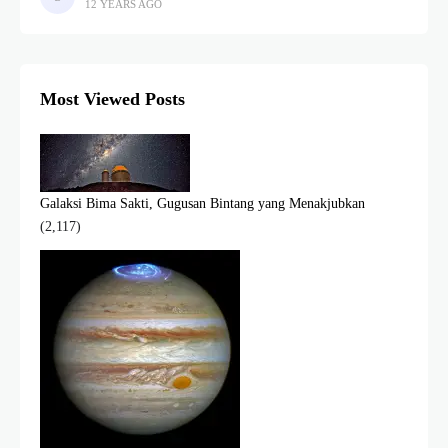
12 YEARS AGO
ekstragalaksi secara lebih akurat berdasarkan gravitasi bintang
Most Viewed Posts
Galaksi Bima Sakti, Gugusan Bintang yang Menakjubkan
(2,117)