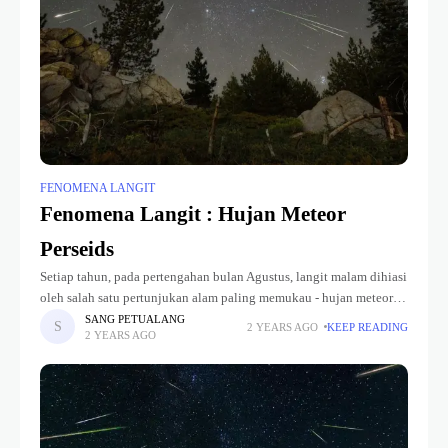
FENOMENA LANGIT
Fenomena Langit : Hujan Meteor
Perseids
Setiap tahun, pada pertengahan bulan Agustus, langit malam dihiasi
oleh salah satu pertunjukan alam paling memukau - hujan meteor
Perseid. Fenomena astronomi tahunan ini menarik perhatian para
SANG PETUALANG
2 YEARS AGO
KEEP READING
2 YEARS AGO
pengamat langit dan