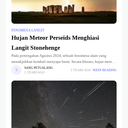
FENOMENA LANGIT
Hujan Meteor Perseids Menghiasi
Langit Stonehenge
Pada pertengahan Agustus 2024, sebuah fenomena alam yang
menakjubkan kembali menyapa bumi. Secara khusus, hujan meteor
Perseid, yang terjadi setiap tahun, menarik perhatian para pengamat
SANG PETUALANG
2 YEARS AGO
KEEP READING
2 YEARS AGO
langit dan fotografer di seluruh