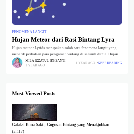
FENOMENA LANGIT
Hujan Meteor dari Rasi Bintang Lyra
Hujan meteor Lyrids merupakan salah satu fenomena langit yang
menarik perhatian para pengamat bintang di seluruh dunia. Hujan
meteor ini adalah salah satu hujan meteor tertua yang pernah
MILA IZZATUL IKHSANTI
1 YEAR AGO
KEEP READING
1 YEAR AGO
tercatat, dengan
Most Viewed Posts
Galaksi Bima Sakti, Gugusan Bintang yang Menakjubkan
(2,117)