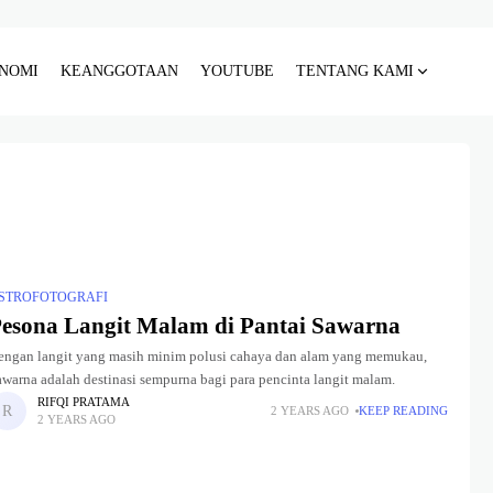
NOMI
KEANGGOTAAN
YOUTUBE
TENTANG KAMI
STROFOTOGRAFI
esona Langit Malam di Pantai Sawarna
engan langit yang masih minim polusi cahaya dan alam yang memukau,
awarna adalah destinasi sempurna bagi para pencinta langit malam.
RIFQI PRATAMA
2 YEARS AGO
KEEP READING
2 YEARS AGO