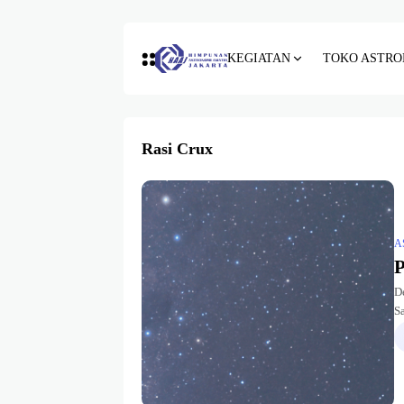
KEGIATAN
TOKO ASTRO
Rasi Crux
A
P
D
S