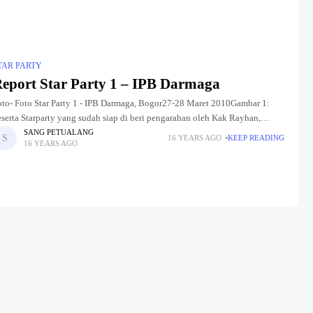
TAR PARTY
eport Star Party 1 – IPB Darmaga
oto- Foto Star Party 1 - IPB Darmaga, Bogor27-28 Maret 2010Gambar 1:
eserta Starparty yang sudah siap di beri pengarahan oleh Kak Rayhan,
ersonel HAAJGambar 2: Kak Rayhan yang berdiri
SANG PETUALANG
16 YEARS AGO
KEEP READING
16 YEARS AGO