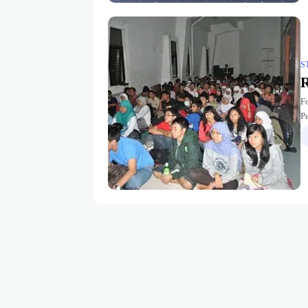
S
R
F
P
P