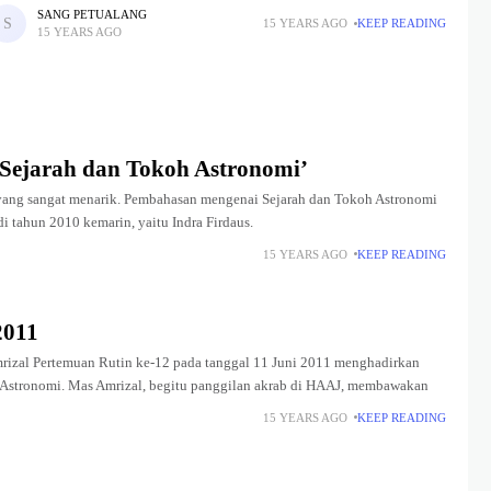
Kosmologi’ bertempatkan di ruang kelas, Planetarium Jakarta. Pertemuan
SANG PETUALANG
15 YEARS AGO
KEEP READING
15 YEARS AGO
tin
‘Sejarah dan Tokoh Astronomi’
yang sangat menarik. Pembahasan mengenai Sejarah dan Tokoh Astronomi
i tahun 2010 kemarin, yaitu Indra Firdaus.
15 YEARS AGO
KEEP READING
2011
mrizal Pertemuan Rutin ke-12 pada tanggal 11 Juni 2011 menghadirkan
Astronomi. Mas Amrizal, begitu panggilan akrab di HAAJ, membawakan
15 YEARS AGO
KEEP READING