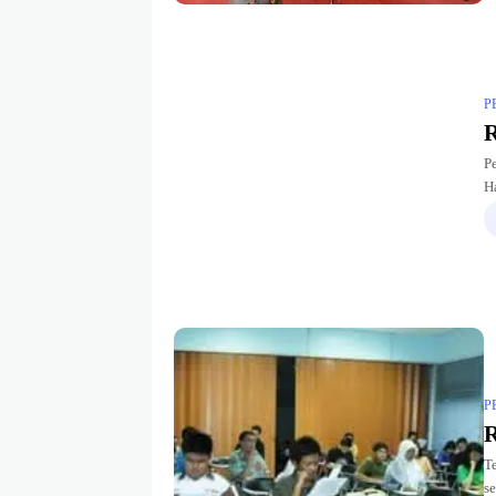
P
R
P
H
d
Ob
P
R
T
s