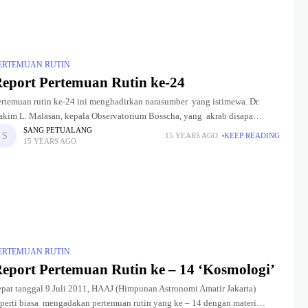
ERTEMUAN RUTIN
eport Pertemuan Rutin ke-24
ertemuan rutin ke-24 ini menghadirkan narasumber yang istimewa. Dr.
akim L. Malasan, kepala Observatorium Bosscha, yang akrab disapa
engan Pak Hakim ini memberikan materi mengenai Remote and Mobile
SANG PETUALANG
15 YEARS AGO
KEEP READING
15 YEARS AGO
servatory. Sedikit
ERTEMUAN RUTIN
eport Pertemuan Rutin ke – 14 ‘Kosmologi’
epat tanggal 9 Juli 2011, HAAJ (Himpunan Astronomi Amatir Jakarta)
eperti biasa mengadakan pertemuan rutin yang ke – 14 dengan materi