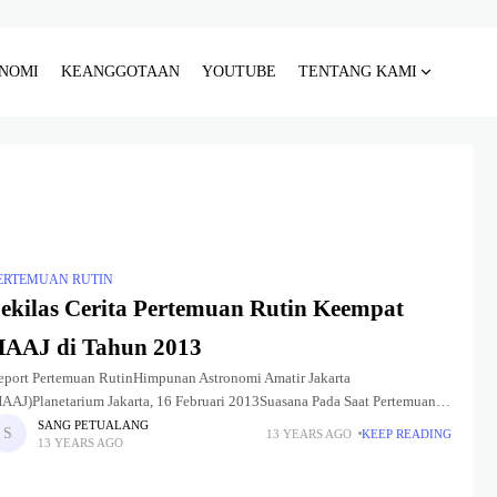
NOMI
KEANGGOTAAN
YOUTUBE
TENTANG KAMI
ERTEMUAN RUTIN
ekilas Cerita Pertemuan Rutin Keempat
AAJ di Tahun 2013
eport Pertemuan RutinHimpunan Astronomi Amatir Jakarta
HAAJ)Planetarium Jakarta, 16 Februari 2013Suasana Pada Saat Pertemuan
utinSeperti biasanya Himpunan Astronomi Amatir Jakarta (HAAJ)
SANG PETUALANG
13 YEARS AGO
KEEP READING
13 YEARS AGO
engadakan kelas untuk pembahasan ilmu astronomi untuk kalangan
asyarakat