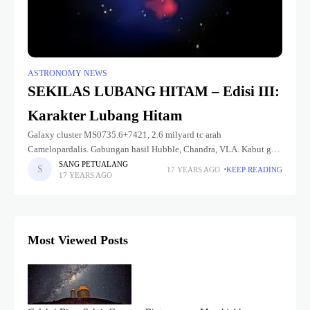
ASTRONOMY NEWS
SEKILAS LUBANG HITAM – Edisi III:
Karakter Lubang Hitam
Galaxy cluster MS0735.6+7421, 2.6 milyard tc arah
Camelopardalis. Gabungan hasil Hubble, Chandra, VLA. Kabut gas-
nya mencapai suhu 50 juta derajat; memancarkan sinar X yang
SANG PETUALANG
17 YEARS AGO
KEEP READING
17 YEARS AGO
sangat kuat. Dengan sumber pancar berdiameter
Most Viewed Posts