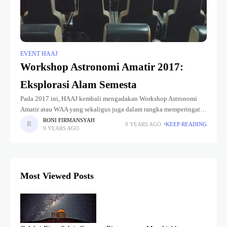
EVENT HAAJ
Workshop Astronomi Amatir 2017:
Eksplorasi Alam Semesta
Pada 2017 ini, HAAJ kembali mengadakan Workshop Astronomi
Amatir atau WAA yang sekaligus juga dalam rangka memperingati
World Space Week atau Pekan Antariksa Dunia yang tiap tahunnya
RONI FIRMANSYAH
9 YEARS AGO
KEEP READING
9 YEARS AGO
diperingati dari tanggal
Most Viewed Posts