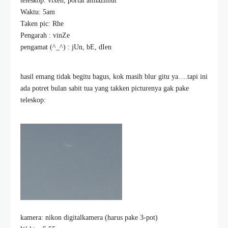
teleskop: vixen, portal althazimut
Waktu: 5am
Taken pic: Rhe
Pengarah : vinZe
pengamat (^_^) : jUn, bE, dIen
hasil emang tidak begitu bagus, kok masih blur gitu ya….tapi ini
ada potret bulan sabit tua yang takken picturenya gak pake
teleskop:
kamera: nikon digitalkamera (harus pake 3-pot)