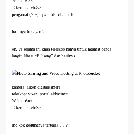
Waktu: 5.55am
Taken pic: vinZe
pengamat (^_^) : jUn, bE, dIen, rHe
hasilnya lumayan khan…
oh, ya selama ini khan teleskop hanya untuk ngamat benda
langit. Nie si zE “iseng” dan hasilnya :
kamera: nikon digitalkamera
teleskop: vixen, portal althazimut
Waktu: 6am
Taken pic: vinZe
lho kok gedungnya terbalik…?!?