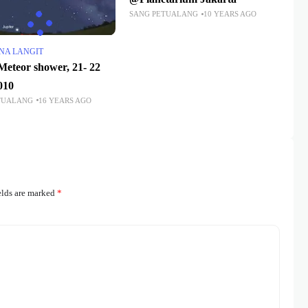
SANG PETUALANG
10 YEARS AGO
NA LANGIT
Meteor shower, 21- 22
010
TUALANG
16 YEARS AGO
elds are marked
*