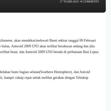
17 YEARS AGO
0 COMMENTS
 kilometer, akan mendekat/melewati Bumi sekitar tanggal 09 Februari
e bulan, Asteroid 2009 UN3 akan terlihat berukuran sedang dan jika
rlihat besar, dan Asteroid 2009 UN3 berada di perbatasan Rasi Lepus
ibelahan bumi bagian selatan(Southern Hemisphere), dan Astroid
nit, hampir cukup cepat untuk melihat gerakan dengan Teleskop