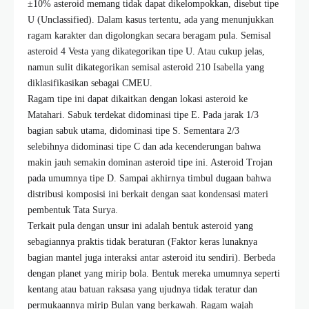
±10% asteroid memang tidak dapat dikelompokkan, disebut tipe
U (Unclassified). Dalam kasus tertentu, ada yang menunjukkan
ragam karakter dan digolongkan secara beragam pula. Semisal
asteroid 4 Vesta yang dikategorikan tipe U. Atau cukup jelas,
namun sulit dikategorikan semisal asteroid 210 Isabella yang
diklasifikasikan sebagai CMEU.
Ragam tipe ini dapat dikaitkan dengan lokasi asteroid ke
Matahari. Sabuk terdekat didominasi tipe E. Pada jarak 1/3
bagian sabuk utama, didominasi tipe S. Sementara 2/3
selebihnya didominasi tipe C dan ada kecenderungan bahwa
makin jauh semakin dominan asteroid tipe ini. Asteroid Trojan
pada umumnya tipe D. Sampai akhirnya timbul dugaan bahwa
distribusi komposisi ini berkait dengan saat kondensasi materi
pembentuk Tata Surya.
Terkait pula dengan unsur ini adalah bentuk asteroid yang
sebagiannya praktis tidak beraturan (Faktor keras lunaknya
bagian mantel juga interaksi antar asteroid itu sendiri). Berbeda
dengan planet yang mirip bola. Bentuk mereka umumnya seperti
kentang atau batuan raksasa yang ujudnya tidak teratur dan
permukaannya mirip Bulan yang berkawah. Ragam wajah