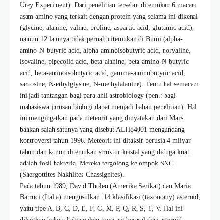
Urey Experiment). Dari penelitian tersebut ditemukan 6 macam
asam amino yang terkait dengan protein yang selama ini dikenal
(glycine, alanine, valine, proline, aspartic acid, glutamic acid),
namun 12 lainnya tidak pernah ditemukan di Bumi (alpha-
amino-N-butyric acid, alpha-aminoisobutyric acid, norvaline,
isovaline, pipecolid acid, beta-alanine, beta-amino-N-butyric
acid, beta-aminoisobutyric acid, gamma-aminobutyric acid,
sarcosine, N-ethylglysine, N-methylalanine). Tentu hal semacam
ini jadi tantangan bagi para ahli astrobiology (pen.: bagi
mahasiswa jurusan biologi dapat menjadi bahan penelitian). Hal
ini mengingatkan pada meteorit yang dinyatakan dari Mars
bahkan salah satunya yang disebut ALH84001 mengundang
kontroversi tahun 1996. Meteorit ini ditaksir berusia 4 milyar
tahun dan konon ditemukan struktur kristal yang diduga kuat
adalah fosil bakteria. Mereka tergolong kelompok SNC
(Shergottites-Nakhlites-Chassignites).
Pada tahun 1989, David Tholen (Amerika Serikat) dan Maria
Barruci (Italia) mengusulkan 14 klasifikasi (taxonomy) asteroid,
yaitu tipe A, B, C, D, E, F, G, M, P, Q, R, S, T, V. Hal ini
dikaitkan bahwa kebanyakan meteorit berasal dari asteroid.