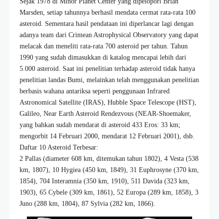
Sejak 1978 di Minor Planet Center yang dipelopori Brian
Marsden, setiap tahunnya berhasil mendata cermat rata-rata 100
asteroid. Sementara hasil pendataan ini diperlancar lagi dengan
adanya team dari Crimean Astrophysical Observatory yang dapat
melacak dan meneliti rata-rata 700 asteroid per tahun. Tahun
1990 yang sudah dimasukkan di katalog mencapai lebih dari
5.000 asteroid. Saat ini penelitian terhadap asteroid tidak hanya
penelitian landas Bumi, melainkan telah menggunakan penelitian
berbasis wahana antariksa seperti penggunaan Infrared
Astronomical Satellite (IRAS), Hubble Space Telescope (HST),
Galileo, Near Earth Asteroid Rendezvous (NEAR-Shoemaker,
yang bahkan sudah mendarat di asteroid 433 Eros: 33 km;
mengorbit 14 Februari 2000, mendarat 12 Februari 2001), dsb.
Daftar 10 Asteroid Terbesar:
2 Pallas (diameter 608 km, ditemukan tahun 1802), 4 Vesta (538
km, 1807), 10 Hygiea (450 km, 1849), 31 Euphrosyne (370 km,
1854), 704 Interamnia (350 km, 1910), 511 Davida (323 km,
1903), 65 Cybele (309 km, 1861), 52 Europa (289 km, 1858), 3
Juno (288 km, 1804), 87 Sylvia (282 km, 1866).