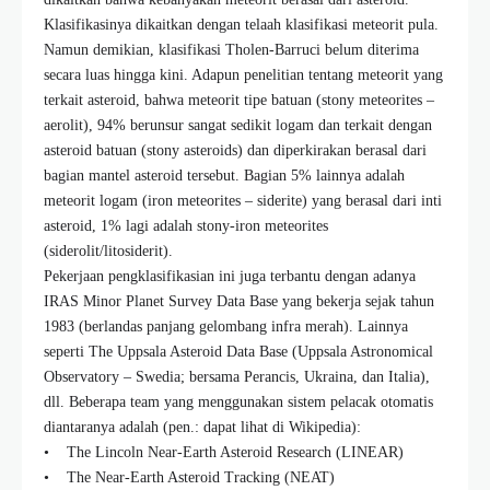
Klasifikasinya dikaitkan dengan telaah klasifikasi meteorit pula.
Namun demikian, klasifikasi Tholen-Barruci belum diterima
secara luas hingga kini. Adapun penelitian tentang meteorit yang
terkait asteroid, bahwa meteorit tipe batuan (stony meteorites –
aerolit), 94% berunsur sangat sedikit logam dan terkait dengan
asteroid batuan (stony asteroids) dan diperkirakan berasal dari
bagian mantel asteroid tersebut. Bagian 5% lainnya adalah
meteorit logam (iron meteorites – siderite) yang berasal dari inti
asteroid, 1% lagi adalah stony-iron meteorites
(siderolit/litosiderit).
Pekerjaan pengklasifikasian ini juga terbantu dengan adanya
IRAS Minor Planet Survey Data Base yang bekerja sejak tahun
1983 (berlandas panjang gelombang infra merah). Lainnya
seperti The Uppsala Asteroid Data Base (Uppsala Astronomical
Observatory – Swedia; bersama Perancis, Ukraina, dan Italia),
dll. Beberapa team yang menggunakan sistem pelacak otomatis
diantaranya adalah (pen.: dapat lihat di Wikipedia):
• The Lincoln Near-Earth Asteroid Research (LINEAR)
• The Near-Earth Asteroid Tracking (NEAT)