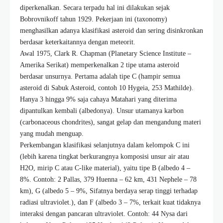
diperkenalkan. Secara terpadu hal ini dilakukan sejak
Bobrovnikoff tahun 1929. Pekerjaan ini (taxonomy)
menghasilkan adanya klasifikasi asteroid dan sering disinkronkan
berdasar keterkaitannya dengan meteorit.
Awal 1975, Clark R. Chapman (Planetary Science Institute –
Amerika Serikat) memperkenalkan 2 tipe utama asteroid
berdasar unsurnya. Pertama adalah tipe C (hampir semua
asteroid di Sabuk Asteroid, contoh 10 Hygeia, 253 Mathilde).
Hanya 3 hingga 9% saja cahaya Matahari yang diterima
dipantulkan kembali (albedonya). Unsur utamanya karbon
(carbonaceous chondrites), sangat gelap dan mengandung materi
yang mudah menguap.
Perkembangan klasifikasi selanjutnya dalam kelompok C ini
(lebih karena tingkat berkurangnya komposisi unsur air atau
H2O, mirip C atau C-like material), yaitu tipe B (albedo 4 –
8%. Contoh: 2 Pallas, 379 Huenna – 62 km, 431 Nephele – 78
km), G (albedo 5 – 9%, Sifatnya berdaya serap tinggi terhadap
radiasi ultraviolet.), dan F (albedo 3 – 7%, terkait kuat tidaknya
interaksi dengan pancaran ultraviolet. Contoh: 44 Nysa dari