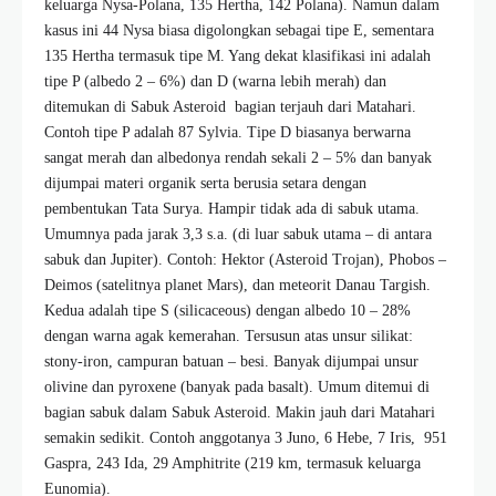
keluarga Nysa-Polana, 135 Hertha, 142 Polana). Namun dalam
kasus ini 44 Nysa biasa digolongkan sebagai tipe E, sementara
135 Hertha termasuk tipe M. Yang dekat klasifikasi ini adalah
tipe P (albedo 2 – 6%) dan D (warna lebih merah) dan
ditemukan di Sabuk Asteroid bagian terjauh dari Matahari.
Contoh tipe P adalah 87 Sylvia. Tipe D biasanya berwarna
sangat merah dan albedonya rendah sekali 2 – 5% dan banyak
dijumpai materi organik serta berusia setara dengan
pembentukan Tata Surya. Hampir tidak ada di sabuk utama.
Umumnya pada jarak 3,3 s.a. (di luar sabuk utama – di antara
sabuk dan Jupiter). Contoh: Hektor (Asteroid Trojan), Phobos –
Deimos (satelitnya planet Mars), dan meteorit Danau Targish.
Kedua adalah tipe S (silicaceous) dengan albedo 10 – 28%
dengan warna agak kemerahan. Tersusun atas unsur silikat:
stony-iron, campuran batuan – besi. Banyak dijumpai unsur
olivine dan pyroxene (banyak pada basalt). Umum ditemui di
bagian sabuk dalam Sabuk Asteroid. Makin jauh dari Matahari
semakin sedikit. Contoh anggotanya 3 Juno, 6 Hebe, 7 Iris, 951
Gaspra, 243 Ida, 29 Amphitrite (219 km, termasuk keluarga
Eunomia).