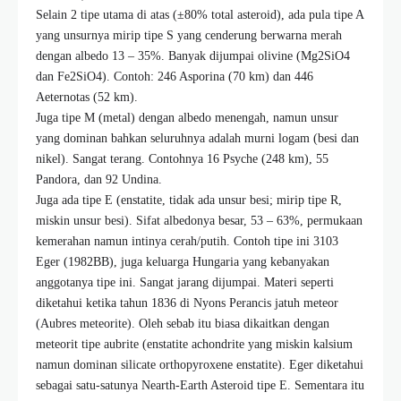
Selain 2 tipe utama di atas (±80% total asteroid), ada pula tipe A
yang unsurnya mirip tipe S yang cenderung berwarna merah
dengan albedo 13 – 35%. Banyak dijumpai olivine (Mg2SiO4
dan Fe2SiO4). Contoh: 246 Asporina (70 km) dan 446
Aeternotas (52 km).
Juga tipe M (metal) dengan albedo menengah, namun unsur
yang dominan bahkan seluruhnya adalah murni logam (besi dan
nikel). Sangat terang. Contohnya 16 Psyche (248 km), 55
Pandora, dan 92 Undina.
Juga ada tipe E (enstatite, tidak ada unsur besi; mirip tipe R,
miskin unsur besi). Sifat albedonya besar, 53 – 63%, permukaan
kemerahan namun intinya cerah/putih. Contoh tipe ini 3103
Eger (1982BB), juga keluarga Hungaria yang kebanyakan
anggotanya tipe ini. Sangat jarang dijumpai. Materi seperti
diketahui ketika tahun 1836 di Nyons Perancis jatuh meteor
(Aubres meteorite). Oleh sebab itu biasa dikaitkan dengan
meteorit tipe aubrite (enstatite achondrite yang miskin kalsium
namun dominan silicate orthopyroxene enstatite). Eger diketahui
sebagai satu-satunya Nearth-Earth Asteroid tipe E. Sementara itu