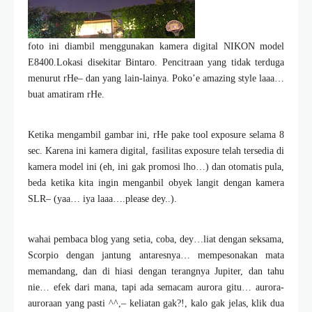
foto ini diambil menggunakan kamera digital NIKON model
E8400.Lokasi disekitar Bintaro. Pencitraan yang tidak terduga
menurut rHe– dan yang lain-lainya. Poko’e amazing style laaa…
buat amatiram rHe.
Ketika mengambil gambar ini, rHe pake tool exposure selama 8
sec. Karena ini kamera digital, fasilitas exposure telah tersedia di
kamera model ini (eh, ini gak promosi lho…) dan otomatis pula,
beda ketika kita ingin menganbil obyek langit dengan kamera
SLR– (yaa… iya laaa….please dey..).
wahai pembaca blog yang setia, coba, dey…liat dengan seksama,
Scorpio dengan jantung antaresnya… mempesonakan mata
memandang, dan di hiasi dengan terangnya Jupiter, dan tahu
nie… efek dari mana, tapi ada semacam aurora gitu… aurora-
auroraan yang pasti ^^,– keliatan gak?!, kalo gak jelas, klik dua