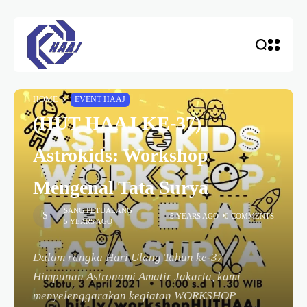
HOME
EVENT HAAJ
(HUT HAAJ KE-37)
Astrokids: Workshop
Mengenal Tata Surya
SANG PETUALANG
5 YEARS AGO
0 COMMENTS
5 YEARS AGO
Dalam rangka Hari Ulang Tahun ke-37
Himpunan Astronomi Amatir Jakarta, kami
menyelenggarakan kegiatan WORKSHOP