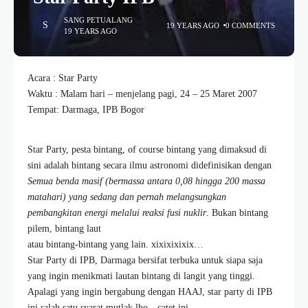
SANG PETUALANG
19 YEARS AGO
0 COMMENTS
19 YEARS AGO
Acara : Star Party
Waktu : Malam hari – menjelang pagi, 24 – 25 Maret 2007
Tempat: Darmaga, IPB Bogor
Star Party, pesta bintang, of course bintang yang dimaksud di
sini adalah bintang secara ilmu astronomi didefinisikan dengan
Semua benda masif (bermassa antara 0,08 hingga 200 massa
matahari) yang sedang dan pernah melangsungkan
pembangkitan energi melalui reaksi fusi nuklir
. Bukan bintang
pilem, bintang laut
atau bintang-bintang yang lain. xixixixixix…
Star Party di IPB, Darmaga bersifat terbuka untuk siapa saja
yang ingin menikmati lautan bintang di langit yang tinggi.
Apalagi yang ingin bergabung dengan HAAJ, star party di IPB
ini salah satu syarat mutlak lho…catet ini.