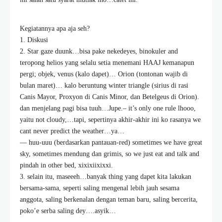
Kegiatannya apa aja seh?
1. Diskusi
2. Star gaze duunk…bisa pake nekedeyes, binokuler and
teropong helios yang selalu setia menemani HAAJ kemanapun
pergi; objek, venus (kalo dapet)… Orion (tontonan wajib di
bulan maret)… kalo beruntung winter triangle (sirius di rasi
Canis Mayor, Proxyon di Canis Minor, dan Betelgeus di Orion).
dan menjelang pagi bisa tuuh…Jupe.– it’s only one rule lhooo,
yaitu not cloudy,…tapi, sepertinya akhir-akhir ini ko rasanya we
cant never predict the weather…ya…
— huu-uuu (berdasarkan pantauan-red) sometimes we have great
sky, sometimes mendung dan grimis, so we just eat and talk and
pindah in other bed, xixixiixixxi.
3. selain itu, maseeeh…banyak thing yang dapet kita lakukan
bersama-sama, seperti saling mengenal lebih jauh sesama
anggota, saling berkenalan dengan teman baru, saling bercerita,
poko’e serba saling dey….asyik…