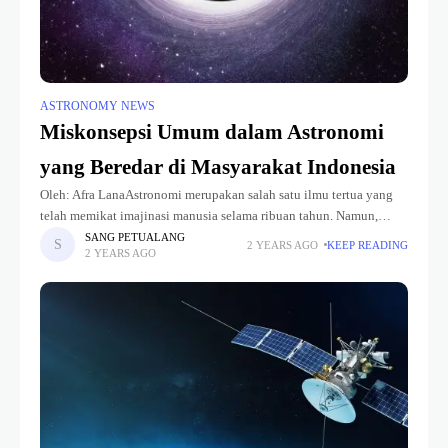
ASTRONOMY NEWS
Miskonsepsi Umum dalam Astronomi
yang Beredar di Masyarakat Indonesia
Oleh: Afra LanaAstronomi merupakan salah satu ilmu tertua yang
telah memikat imajinasi manusia selama ribuan tahun. Namun,
seiring dengan popularitasnya, banyak miskonsepsi yang
SANG PETUALANG
2 YEARS AGO
KEEP READING
2 YEARS AGO
berkembang di masyarakat. Miskonsepsi merupakan suatu
pemahaman