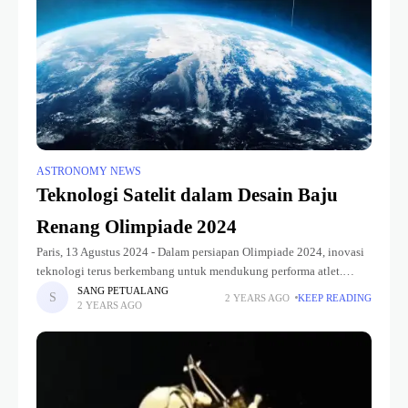
ASTRONOMY NEWS
Teknologi Satelit dalam Desain Baju
Renang Olimpiade 2024
Paris, 13 Agustus 2024 - Dalam persiapan Olimpiade 2024, inovasi
teknologi terus berkembang untuk mendukung performa atlet.
Salah satu inovasi terbaru yang menarik perhatian adalah
SANG PETUALANG
2 YEARS AGO
KEEP READING
2 YEARS AGO
penggunaan teknologi satelit dalam desain baju renang.