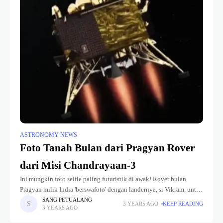
ASTRONOMY NEWS
Foto Tanah Bulan dari Pragyan Rover
dari Misi Chandrayaan-3
Ini mungkin foto selfie paling futuristik di awak! Rover bulan
Pragyan milik India 'berswafoto' dengan landernya, si Vikram, untuk
pertama kalinya. Keduanya tengah menjalani misi canggih dalam
SANG PETUALANG
3 YEARS AGO
KEEP READING
3 YEARS AGO
ekspedisi revolusioner Chandrayaan-3.