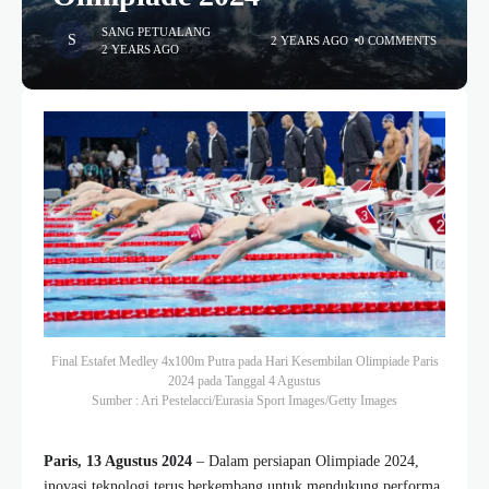
SANG PETUALANG
2 YEARS AGO
0 COMMENTS
2 YEARS AGO
Final Estafet Medley 4x100m Putra pada Hari Kesembilan Olimpiade Paris
2024 pada Tanggal 4 Agustus
Sumber : Ari Pestelacci/Eurasia Sport Images/Getty Images
Paris, 13 Agustus 2024
– Dalam persiapan Olimpiade 2024,
inovasi teknologi terus berkembang untuk mendukung performa