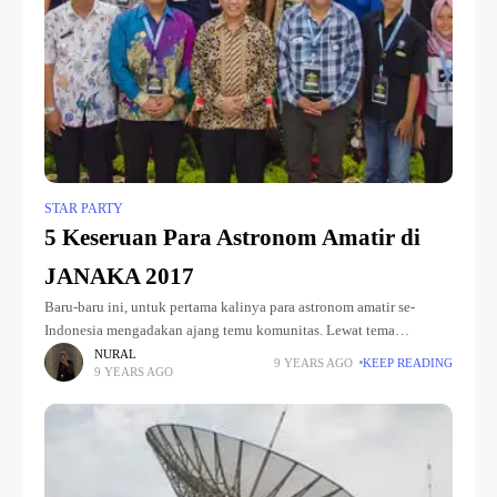
STAR PARTY
5 Keseruan Para Astronom Amatir di
JANAKA 2017
Baru-baru ini, untuk pertama kalinya para astronom amatir se-
Indonesia mengadakan ajang temu komunitas. Lewat tema
“Mengikat Rasa Belajar Semesta”, acara ini merupakan pertama
NURAL
9 YEARS AGO
KEEP READING
9 YEARS AGO
kalinya diadakan versi jambore komunitas. Jambore Nasional