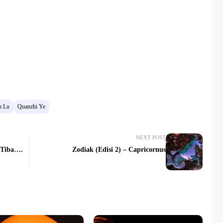
m Lu
Quanzhi Ye
NEXT POST
 Tiba….
Zodiak (Edisi 2) – Capricornus