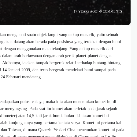
17 YEARS AGO
0 COMMENTS
akan mengamati suatu objek langit yang cukup menarik, yaitu sebuah
ng akan datang akan berada pada posisinya yang terdekat dengan bumi.
ihat dengan menggunakan mata telanjang. Yang cukup menarik dari
ak dalam arah berlawanan dengan arah gerak planet-planet dengan
a. Akibatnya, ia akan tampak bergerak relatif terhadap bintang-bintang.
al 14 Januari 2009, dan terus bergerak mendekati bumi sampai pada
l 24 Februari mendatang.
mendapatkan polusi cahaya, maka kita akan menemukan komet ini di
jar menyingsing. Pada saat itu komet akan terletak pada jarak sejauh
 kilometer) atau 14,5 kali jarak bumi- bulan. Lintasan komet ini
adalah kunjungannya yang pertama ke tata surya. Komet ini pertama kali
 dan Taiwan, di mana Quanzhi Ye dari Cina menemukan komet ini pada
 Taiwan, di mana pengamatannya dilakukan di Observatorium Lu-lin.