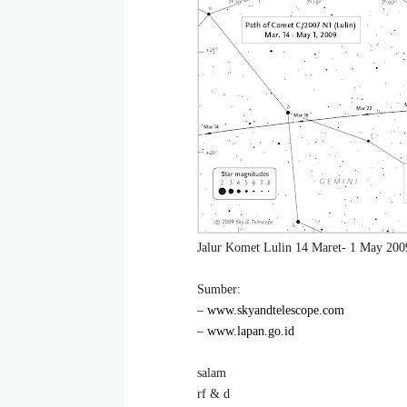
Jalur Komet Lulin 14 Maret- 1 May 200
Sumber:
–
www.skyandtelescope.com
–
www.lapan.go.id
salam
rf & d