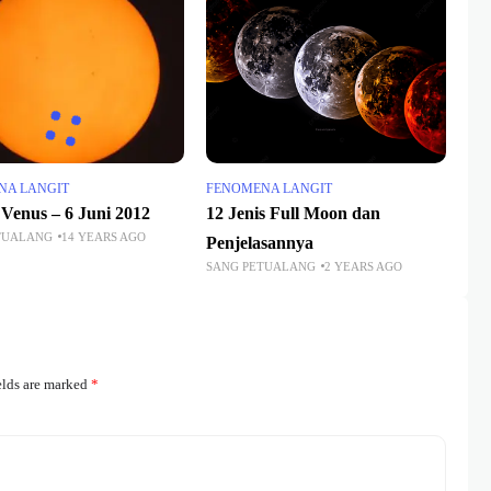
NA LANGIT
FENOMENA LANGIT
 Venus – 6 Juni 2012
12 Jenis Full Moon dan
TUALANG
14 YEARS AGO
Penjelasannya
SANG PETUALANG
2 YEARS AGO
elds are marked
*