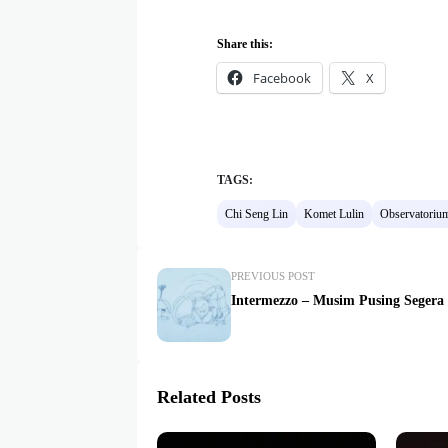
Share this:
Facebook
X
TAGS:
Chi Seng Lin
Komet Lulin
Observatoriu
PREVIOUS POST
Intermezzo – Musim Pusing Segera
Related Posts