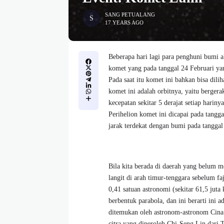
SANG PETUALANG
17 YEARS AGO
B
eberapa hari lagi para penghuni bumi 
komet yang pada tanggal 24 Februari ya
Pada saat itu komet ini bahkan bisa dil
komet ini adalah orbitnya, yaitu berger
kecepatan sekitar 5 derajat setiap hariny
Perihelion komet ini dicapai pada tangg
jarak terdekat dengan bumi pada tangga
Bila kita berada di daerah yang belum 
langit di arah timur-tenggara sebelum fa
0,41 satuan astronomi (sekitar 61,5 juta
berbentuk parabola, dan ini berarti ini 
ditemukan oleh astronom-astronom Cina
citra yang diperoleh Chi-Seng Lin dari