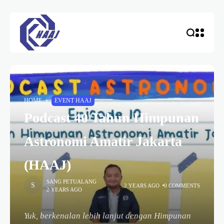
HOME
EVENT HAAJ
Podcast 40 Tahun Himpunan
Astronomi Amatir Jakarta
(HAAJ)
SANG PETUALANG
2 YEARS AGO
0 COMMENTS
2 YEARS AGO
Yuk, berkenalan lebih lanjut dengan Himpunan