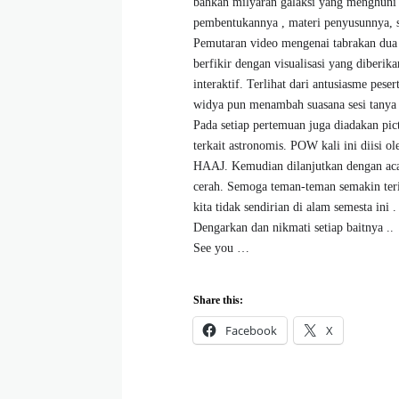
bahkan milyaran galaksi yang menghuni 
pembentukannya , materi penyusunnya, s
Pemutaran video mengenai tabrakan dua 
berfikir dengan visualisasi yang diber
interaktif. Terlihat dari antusiasme pes
widya pun menambah suasana sesi tanya 
Pada setiap pertemuan juga diadakan pi
terkait astronomis. POW kali ini diisi 
HAAJ. Kemudian dilanjutkan dengan aca
cerah. Semoga teman-teman semakin teri
kita tidak sendirian di alam semesta ini
Dengarkan dan nikmati setiap baitnya ..
See you …
Share this:
Facebook
X