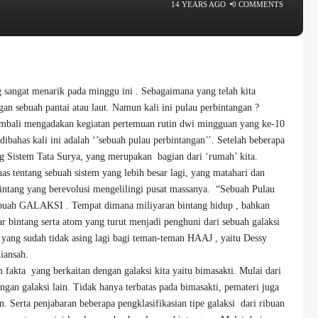
14 YEARS AGO
0 COMMENTS
I
sangat menarik pada minggu ini . Sebagaimana yang telah kita
gan sebuah pantai atau laut. Namun kali ini pulau perbintangan ?
mbali mengadakan kegiatan pertemuan rutin dwi mingguan yang ke-10
ibahas kali ini adalah ‘’sebuah pulau perbintangan’’. Setelah beberapa
 Sistem Tata Surya, yang merupakan bagian dari ‘rumah’ kita.
 tentang sebuah sistem yang lebih besar lagi, yang matahari dan
-bintang yang berevolusi mengelilingi pusat massanya. “Sebuah Pulau
buah GALAKSI . Tempat dimana miliyaran bintang hidup , bahkan
ar bintang serta atom yang turut menjadi penghuni dari sebuah galaksi
g yang sudah tidak asing lagi bagi teman-teman HAAJ , yaitu Dessy
diansah.
akta yang berkaitan dengan galaksi kita yaitu bimasakti. Mulai dari
ngan galaksi lain. Tidak hanya terbatas pada bimasakti, pemateri juga
. Serta penjabaran beberapa pengklasifikasian tipe galaksi dari ribuan