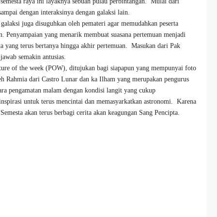
semesta raya ini layaknya sebuah pulau perbintangan. Mulai dari
ampai dengan interaksinya dengan galaksi lain.
galaksi juga disuguhkan oleh pemateri agar memudahkan peserta
ikan. Penyampaian yang menarik membuat suasana pertemuan menjadi
erta yang terus bertanya hingga akhir pertemuan. Masukan dari Pak
jawab semakin antusias.
cture of the week (POW), ditujukan bagi siapapun yang mempunyai foto
oleh Rahmia dari Castro Lunar dan ka Ilham yang merupakan pengurus
ra pengamatan malam dengan kondisi langit yang cukup
nspirasi untuk terus mencintai dan memasyarkatkan astronomi. Karena
 . Semesta akan terus berbagi cerita akan keagungan Sang Pencipta.