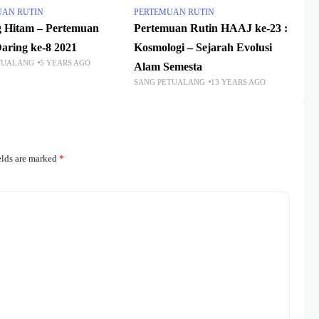
UAN RUTIN
PERTEMUAN RUTIN
 Hitam – Pertemuan
Pertemuan Rutin HAAJ ke-23 :
aring ke-8 2021
Kosmologi – Sejarah Evolusi
TUALANG
5 YEARS AGO
Alam Semesta
SANG PETUALANG
13 YEARS AGO
elds are marked
*