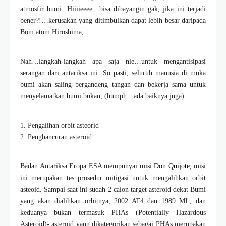
atmosfir bumi. Hiiiieeee…bisa dibayangin gak, jika ini terjadi
bener?!…kerusakan yang ditimbulkan dapat lebih besar daripada
Bom atom Hiroshima,
Nah…langkah-langkah apa saja nie…untuk mengantisipasi
serangan dari antariksa ini. So pasti, seluruh manusia di muka
bumi akan saling bergandeng tangan dan bekerja sama untuk
menyelamatkan bumi bukan, (humph…ada baiknya juga).
1. Pengalihan orbit asteorid
2. Penghancuran asteroid
Badan Antariksa Eropa ESA mempunyai misi
Don Quijote
, misi
ini merupakan tes prosedur mitigasi untuk mengalihkan orbit
asteoid. Sampai saat ini sudah 2 calon target asteroid dekat Bumi
yang akan dialihkan orbitnya, 2002 AT4 dan 1989 ML, dan
keduanya bukan termasuk PHAs (Potentially Hazardous
Asteroid)- asteroid yang dikategorikan sebagai PHAs merupakan