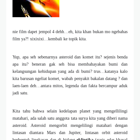
nie film dapet jempol 4 dehh…eh, kita khan bukan mo ngebahas
film ya?! xixixixi…kembali ke topik kita.
Yup, apa seh sebenarnya asteroid dan komet itu? sejenis benda
apa itu? beneran gak seh bisa membahayakan bumi dan
kelangsungan kehidupan yang ada di bumi? trus…katanya kalo
kita barusan ngeliat komet, wabah penyakit bakalan datang ? dan
laen-laen deh…antara mitos, legenda dan fakta bercampur aduk
jadi satu.
Kita tahu bahwa selain kedelapan planet yang mengellilingi
matahari, ada salah satu anggota tata surya kita yang diberi nama
asteroid. Asteroid mengorbit mengelilingi matahari dengan
lintasan diantara Mars dan Jupiter, lintasan orbit asteroid
berbentuk lingkaran dan di bidang
ekliptika
(garis edar khayal