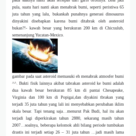
pada saatnya nanti akan lerlepas dari garis orbitnya. Bisa jadi
pula, suatu hari nanti akan menabrak bumi, seperti peristiwa 65
juta tahun yang lalu, bukankah punahnya generasi dinosaurus
dinyakini disebapkan karena bumi ditabrak oleh assteroid
bukan?!- kawah besar yang berukuran 200 km di Chicxulub,
semenanjung Yucatan-Mexico.
gambar pada saat asteroid memasuki eh menabrak atmosfer bumi
^^. Bukti fisik lainnya akibat tabrakan asteroid ke bumi adalah
dua kawah besar berukuran 85 km di pantai Chesapeake,
Virginia dan 100 km di Popigai,dan diyakini tbrakan yang
terjadi 35 juta tahun yang lali ini menyebabkan perubahan iklim
skala besar. Tapi tenang saja…menurut Pak Budi, hal itu akan
terjadi lagi diperkirakan tahun 2880, sekarang masih tahun
2007…soalnya, beberapa kelomok ahli bilang periode tumbukan
drastis ini terjadi setiap 26 – 31 juta tahun …jadi masih lama