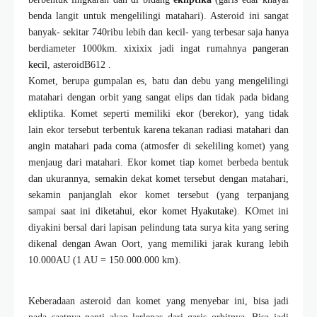
benda langit untuk mengelilingi matahari)
.
Asteroid ini sangat
banyak- sekitar 740ribu lebih dan kecil- yang terbesar saja hanya
berdiameter 1000km. xixixix jadi ingat rumahnya
pangeran
kecil
, asteroidB612 .
Komet, berupa gumpalan es, batu dan debu yang mengelilingi
matahari dengan orbit yang sangat elips dan tidak pada bidang
ekliptika. Komet seperti memiliki ekor (berekor), yang tidak
lain ekor tersebut terbentuk karena tekanan radiasi matahari dan
angin matahari pada coma (atmosfer di sekeliling komet) yang
menjaug dari matahari. Ekor komet tiap komet berbeda bentuk
dan ukurannya, semakin dekat komet tersebut dengan matahari,
sekamin panjanglah ekor komet tersebut (yang terpanjang
sampai saat ini diketahui, ekor
komet Hyakutake
). KOmet ini
diyakini bersal dari lapisan pelindung tata surya kita yang sering
dikenal dengan Awan Oort, yang memiliki jarak kurang lebih
10.000AU (1 AU = 150.000.000 km).
Keberadaan asteroid dan komet yang menyebar ini, bisa jadi