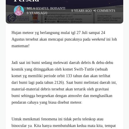
MILA IZZATUL IKHSANTI
9 YEARS AGO
0 COMMENTS
9 YEARS AGO
Hujan meteor yg berlangsung mulai tgl 27 Juli sampai 24
Agustus tersebut akan mencapai puncaknya pada
weekend
ini loh
manteman!
Jadi saat ini bumi sedang melewati daerah debris & debu-debu
kosmik yang ditinggalkan oleh komet Swift-Tuttle (sebuah
komet yg memiliki periode orbit 133 tahun dan akan terlihat
dari bumi lagi pada tahun 2126). Saat bumi melintasi daerah ini,
material-material debris tersebut akan tertarik oleh gravitasi
bumi sehingga bergesekan dengan atmosfer dan menghasilkan
pendaran cahaya yang biasa disebut meteor.
Untuk menikmati fenomena ini tidak perlu teleskop atau
binocular ya. Kita hanya membutuhkan kedua mata kita, tempat