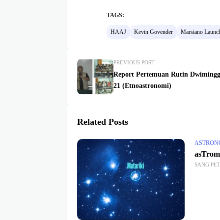
TAGS:
HAAJ
Kevin Govender
Marsiano Launc
PREVIOUS POST
Report Pertemuan Rutin Dwimingg
21 (Etnoastronomi)
Related Posts
ASTRON
asTrom
SANG PE