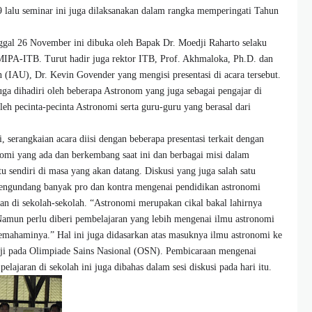
 lalu seminar ini juga dilaksanakan dalam rangka memperingati Tahun
ggal 26 November ini dibuka oleh Bapak Dr. Moedji Raharto selaku
PA-ITB. Turut hadir juga rektor ITB, Prof. Akhmaloka, Ph.D. dan
n (IAU), Dr. Kevin Govender yang mengisi presentasi di acara tersebut.
juga dihadiri oleh beberapa Astronom yang juga sebagai pengajar di
leh pecinta-pecinta Astronomi serta guru-guru yang berasal dari
 serangkaian acara diisi dengan beberapa presentasi terkait dengan
mi yang ada dan berkembang saat ini dan berbagai misi dalam
sendiri di masa yang akan datang. Diskusi yang juga salah satu
 mengundang banyak pro dan kontra mengenai pendidikan astronomi
an di sekolah-sekolah. “Astronomi merupakan cikal bakal lahirnya
. Namun perlu diberi pembelajaran yang lebih mengenai ilmu astronomi
 memahaminya.” Hal ini juga didasarkan atas masuknya ilmu astronomi ke
iuji pada Olimpiade Sains Nasional (OSN). Pembicaraan mengenai
ajaran di sekolah ini juga dibahas dalam sesi diskusi pada hari itu.