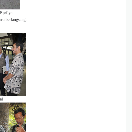
 Eprilya
ara berlangsung.
al