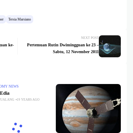
her
Tersia Marsiano
NEXT POST
uan ke-
Pertemuan Rutin Dwimingguan ke 23 –
Sabtu, 12 November 2011
OMY NEWS
Edia
TUALANG
19 YEARS AGO