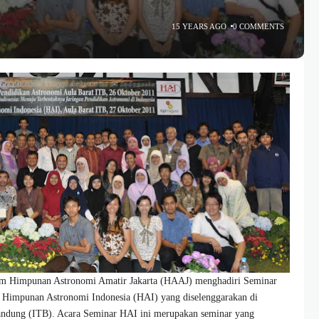
15 YEARS AGO
0 COMMENTS
tim Himpunan Astronomi Amatir Jakarta (HAAJ) menghadiri Seminar
 Himpunan Astronomi Indonesia (HAI) yang diselenggarakan di
Bandung (ITB). Acara Seminar HAI ini merupakan seminar yang