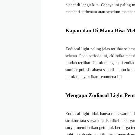
planet di langit kita. Cahaya ini paling 
matahari terbenam atau sebelum matahari
Kapan dan Di Mana Bisa Meli
Zodiacal light paling jelas terlihat se
selatan. Pada periode ini, ekliptika me
mudah terlihat. Untuk mengamati zodiaca
sumber polusi cahaya seperti lampu kota
untuk menyaksikan fenomena ini.
Mengapa Zodiacal Light Pent
Zodiacal light tidak hanya menawarkan 
struktur tata surya kita. Partikel debu 
surya, memberikan petunjuk berharga tent
light membantu para ilmuwan memahami d