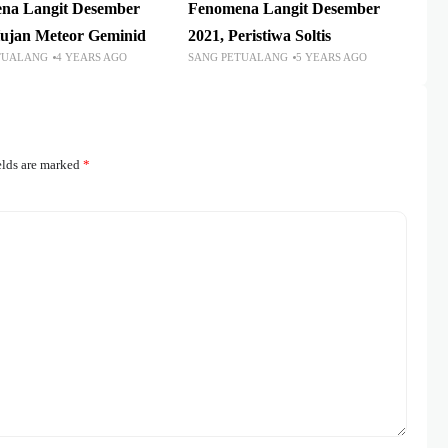
na Langit Desember
Fenomena Langit Desember
Hujan Meteor Geminid
2021, Peristiwa Soltis
TUALANG
4 YEARS AGO
SANG PETUALANG
5 YEARS AGO
elds are marked
*