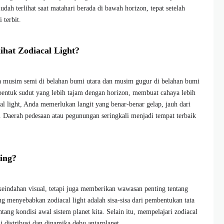
mudah terlihat saat matahari berada di bawah horizon, tepat setelah
 terbit.
hat Zodiacal Light?
lama musim semi di belahan bumi utara dan musim gugur di belahan bumi
mbentuk sudut yang lebih tajam dengan horizon, membuat cahaya lebih
l light, Anda memerlukan langit yang benar-benar gelap, jauh dari
. Daerah pedesaan atau pegunungan seringkali menjadi tempat terbaik
ing?
keindahan visual, tetapi juga memberikan wawasan penting tentang
yang menyebabkan zodiacal light adalah sisa-sisa dari pembentukan tata
ang kondisi awal sistem planet kita. Selain itu, mempelajari zodiacal
istribusi dan dinamika debu antarplanet.