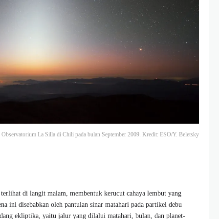
as Observatorium La Silla di Chili pada bulan September 2009. Kredit: ESO/Y. Beletsky
 terlihat di langit malam, membentuk kerucut cahaya lembut yang
a ini disebabkan oleh pantulan sinar matahari pada partikel debu
dang ekliptika, yaitu jalur yang dilalui matahari, bulan, dan planet-